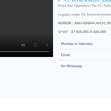
Griya Asri Sejahtera I No.15, K
Legality under SK Kemenkumham
NOMOR : AHU-054844.AH.01.30
NPWP :
27.916.091.5-325.000
Monday to Saturday
Email:
No Whatsapp: