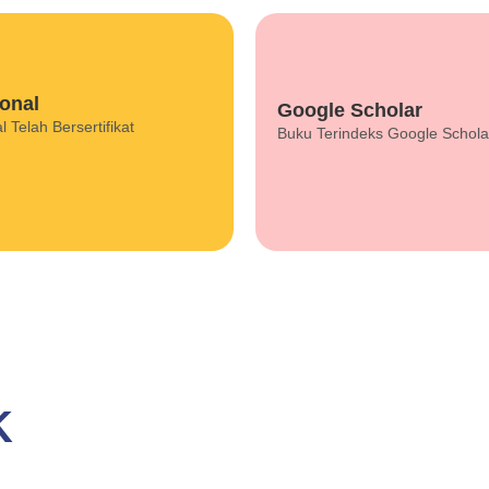
Program Info
Program Info
onal
Google Scholar
 backend content. Lorem ipsum
This is backend content. Lor
l Telah Bersertifikat
Buku Terindeks Google Schola
dolor sit amet.
dolor sit amet.
PT. Inovasi Sains Nusantara
ER TERBAIK PEN
UKU BERKUALIT
K
rkualitas dan Berdampak. Bagi kami, menerbitkan buku bukan sekd