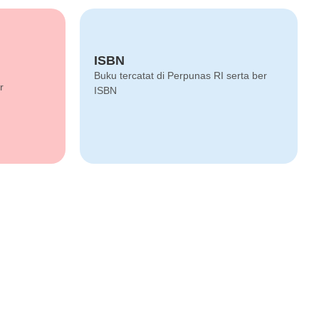
ISBN
Program Info
Buku tercatat di Perpunas RI serta ber
em ipsum
This is backend content. Lorem ipsum
r
ISBN
dolor sit amet.
ERBIT
AS
ar menerbitkan. Kami akan