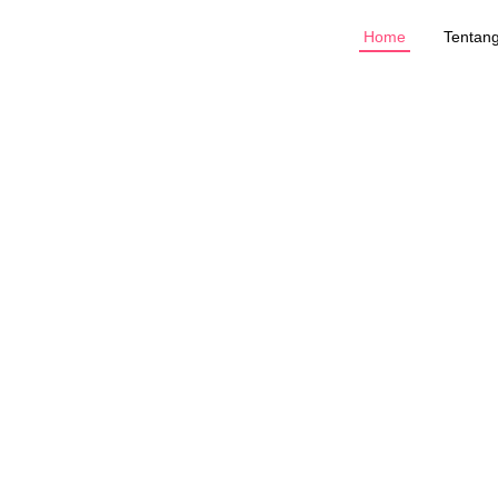
Home
Tentan
PT. 
Diawal berdiri berkomitmen m
penulis di Indonesia. PT. Ino
buku yang didominasi berupa b