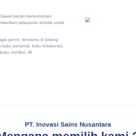
da, dan kami berikan layanan cepat dan murah yang tidak akan Anda
Diawal berdiri berkomitmen
Explore More
mberikan pelayanan terbaik untuk
gai genre, terutama di bidang
 buku personal, buku kolaborasi,
buku nonfiksi, dll
PT. Inovasi Sains Nusantara