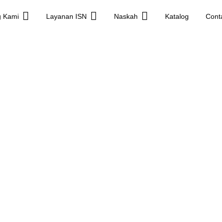
g Kami
Layanan ISN
Naskah
Katalog
Cont
Penerbit
Inovasi Sains Nusa
enjadi penerbit buku yang terus berinovasi dan memberikan pelayana
vasi Sains Nusantara fokus menerbitkan berbagai genre, terutama di b
uku personal, buku kolaborasi, buku referensi, buku monograf, buku aj