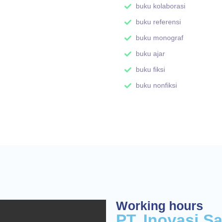
buku kolaborasi
buku referensi
buku monograf
buku ajar
buku fiksi
buku nonfiksi
Working hours
PT. Inovasi S