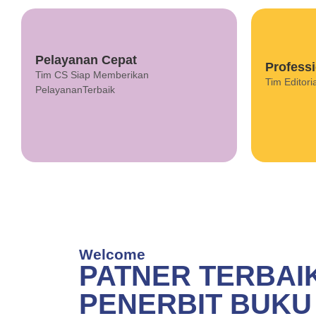
Pelayanan Cepat
Program Info
Professi
Tim CS Siap Memberikan
This is backend content. Lorem ipsum
This is
Tim Editoria
PelayananTerbaik
dolor sit amet.
PATN
B
Welcome
PATNER TERBAI
PENERBIT BUKU
Wujudkan Karya Ilmiah Be