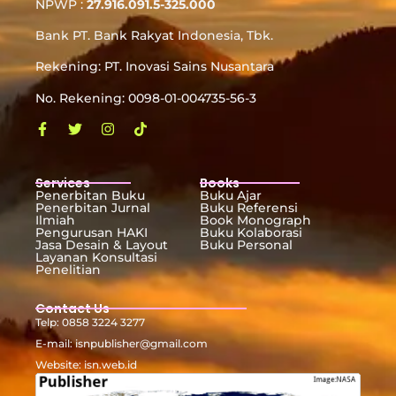
NPWP :
27.916.091.5-325.000
Bank PT. Bank Rakyat Indonesia, Tbk.
Rekening: PT. Inovasi Sains Nusantara
No. Rekening: 0098-01-004735-56-3
Services
Books
Penerbitan Buku
Buku Ajar
Penerbitan Jurnal
Buku Referensi
Ilmiah
Book Monograph
Pengurusan HAKI
Buku Kolaborasi
Jasa Desain & Layout
Buku Personal
Layanan Konsultasi
Penelitian
Contact Us
Telp: 0858 3224 3277
E-mail: isnpublisher@gmail.com
Website: isn.web.id