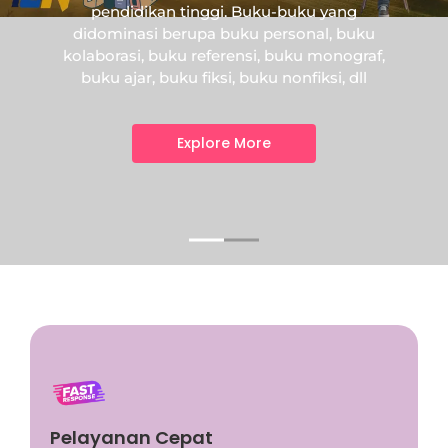
pendidikan tinggi. Buku-buku yang
didominasi berupa buku personal, buku
kolaborasi, buku referensi, buku monograf,
buku ajar, buku fiksi, buku nonfiksi, dll
Explore More
Program Info
This is backend content. Lorem ipsum dolor sit
Pelayanan Cepat
amet.