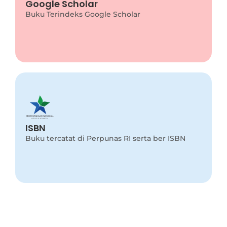
Google Scholar
This is backend content. Lorem ipsum dolor sit
amet.
Buku Terindeks Google Scholar
Program Info
This is backend content. Lorem ipsum dolor sit
ISBN
amet.
Buku tercatat di Perpunas RI serta ber ISBN