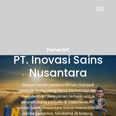
Penerbit
PT. Inovasi Sains
Nusantara
Diawal berdiri berkomitmen menjadi
penerbit buku yang terus berinovasi dan
memberikan pelayanan terbaik untuk
seluruh mitra penulis di Indonesia. PT.
Inovasi Sains Nusantara fokus menerbitkan
berbagai genre, terutama di bidang